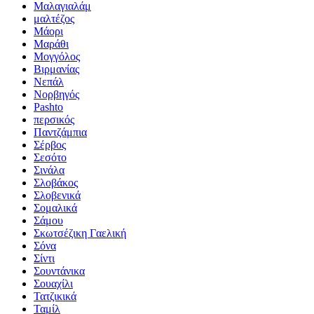
Μαλαγιαλάμ
μαλτέζος
Μάορι
Μαράθι
Μογγόλος
Βιρμανίας
Νεπάλ
Νορβηγός
Pashto
περσικός
Παντζάμπια
Σέρβος
Σεσότο
Σινάλα
Σλοβάκος
Σλοβενικά
Σομαλικά
Σάμου
Σκωτσέζικη Γαελική
Σόνα
Σίντι
Σουντάνικα
Σουαχίλι
Τατζικικά
Ταμίλ