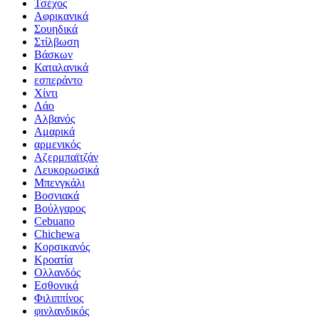
Τσέχος
Αφρικανικά
Σουηδικά
Στίλβωση
Βάσκων
Καταλανικά
εσπεράντο
Χίντι
Λάο
Αλβανός
Αμαρικά
αρμενικός
Αζερμπαϊτζάν
Λευκορωσικά
Μπενγκάλι
Βοσνιακά
Βούλγαρος
Cebuano
Chichewa
Κορσικανός
Κροατία
Ολλανδός
Εσθονικά
Φιλιππίνος
φινλανδικός