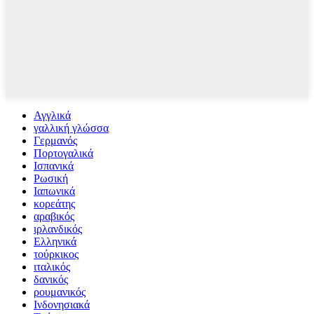
Αγγλικά
γαλλική γλώσσα
Γερμανός
Πορτογαλικά
Ισπανικά
Ρωσική
Ιαπωνικά
κορεάτης
αραβικός
ιρλανδικός
Ελληνικά
τούρκικος
ιταλικός
δανικός
ρουμανικός
Ινδονησιακά