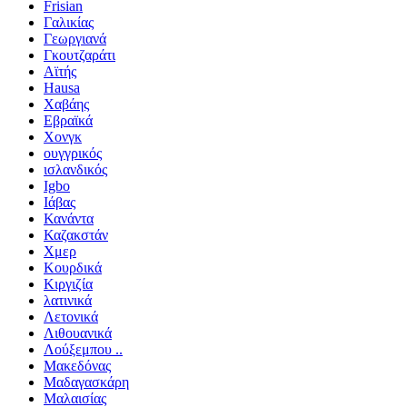
Frisian
Γαλικίας
Γεωργιανά
Γκουτζαράτι
Αϊτής
Hausa
Χαβάης
Εβραϊκά
Χονγκ
ουγγρικός
ισλανδικός
Igbo
Ιάβας
Κανάντα
Καζακστάν
Χμερ
Κουρδικά
Κιργιζία
λατινικά
Λετονικά
Λιθουανικά
Λούξεμπου ..
Μακεδόνας
Μαδαγασκάρη
Μαλαισίας