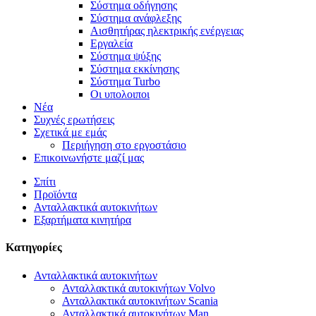
Σύστημα οδήγησης
Σύστημα ανάφλεξης
Αισθητήρας ηλεκτρικής ενέργειας
Εργαλεία
Σύστημα ψύξης
Σύστημα εκκίνησης
Σύστημα Turbo
Οι υπολοιποι
Νέα
Συχνές ερωτήσεις
Σχετικά με εμάς
Περιήγηση στο εργοστάσιο
Επικοινωνήστε μαζί μας
Σπίτι
Προϊόντα
Ανταλλακτικά αυτοκινήτων
Εξαρτήματα κινητήρα
Κατηγορίες
Ανταλλακτικά αυτοκινήτων
Ανταλλακτικά αυτοκινήτων Volvo
Ανταλλακτικά αυτοκινήτων Scania
Ανταλλακτικά αυτοκινήτων Man