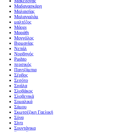
Μακεδόνας
Μαδαγασκάρη
Μαλαισίας
Μαλαγιαλάμ
μαλτέζος
Μάορι
Μαράθι
Μογγόλος
Βιρμανίας
Νεπάλ
Νορβηγός
Pashto
περσικός
Παντζάμπια
Σέρβος
Σεσότο
Σινάλα
Σλοβάκος
Σλοβενικά
Σομαλικά
Σάμου
Σκωτσέζικη Γαελική
Σόνα
Σίντι
Σουντάνικα