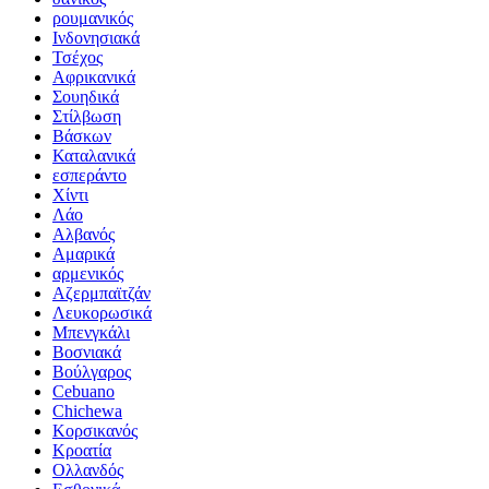
ρουμανικός
Ινδονησιακά
Τσέχος
Αφρικανικά
Σουηδικά
Στίλβωση
Βάσκων
Καταλανικά
εσπεράντο
Χίντι
Λάο
Αλβανός
Αμαρικά
αρμενικός
Αζερμπαϊτζάν
Λευκορωσικά
Μπενγκάλι
Βοσνιακά
Βούλγαρος
Cebuano
Chichewa
Κορσικανός
Κροατία
Ολλανδός