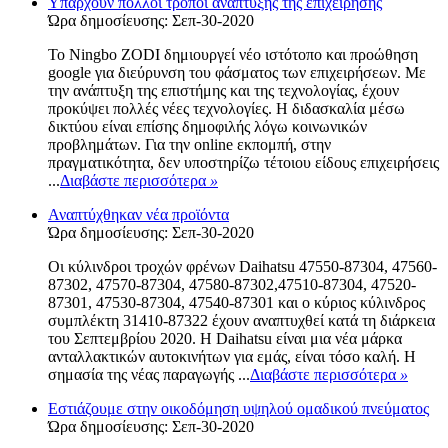
Υπάρχουν πολλοί τρόποι ανάπτυξης της επιχείρησης
Ώρα δημοσίευσης: Σεπ-30-2020
Το Ningbo ZODI δημιουργεί νέο ιστότοπο και προώθηση
google για διεύρυνση του φάσματος των επιχειρήσεων. Με
την ανάπτυξη της επιστήμης και της τεχνολογίας, έχουν
προκύψει πολλές νέες τεχνολογίες. Η διδασκαλία μέσω
δικτύου είναι επίσης δημοφιλής λόγω κοινωνικών
προβλημάτων. Για την online εκπομπή, στην
πραγματικότητα, δεν υποστηρίζω τέτοιου είδους επιχειρήσεις
...
Διαβάστε περισσότερα
»
Αναπτύχθηκαν νέα προϊόντα
Ώρα δημοσίευσης: Σεπ-30-2020
Οι κύλινδροι τροχών φρένων Daihatsu 47550-87304, 47560-
87302, 47570-87304, 47580-87302,47510-87304, 47520-
87301, 47530-87304, 47540-87301 και ο κύριος κύλινδρος
συμπλέκτη 31410-87322 έχουν αναπτυχθεί κατά τη διάρκεια
του Σεπτεμβρίου 2020. Η Daihatsu είναι μια νέα μάρκα
ανταλλακτικών αυτοκινήτων για εμάς, είναι τόσο καλή. Η
σημασία της νέας παραγωγής ...
Διαβάστε περισσότερα
»
Εστιάζουμε στην οικοδόμηση υψηλού ομαδικού πνεύματος
Ώρα δημοσίευσης: Σεπ-30-2020