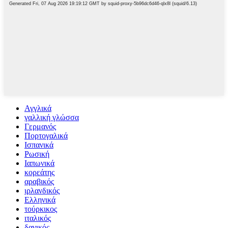
Αγγλικά
γαλλική γλώσσα
Γερμανός
Πορτογαλικά
Ισπανικά
Ρωσική
Ιαπωνικά
κορεάτης
αραβικός
ιρλανδικός
Ελληνικά
τούρκικος
ιταλικός
δανικός