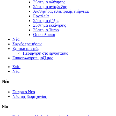
Σύστημα οδήγησης
Σύστημα ανάφλεξης
Αισθητήρας ηλεκτρικής ενέργειας
Εργαλεία
Σύστημα ψύξης
Σύστημα εκκίνησης
Σύστημα Turbo
Οι υπολοιποι
Νέα
Συχνές ερωτήσεις
Σχετικά με εμάς
Περιήγηση στο εργοστάσιο
Επικοινωνήστε μαζί μας
Σπίτι
Νέα
Νέα
Εταιρικά Νέα
Νέα της βιομηχανίας
Νέα