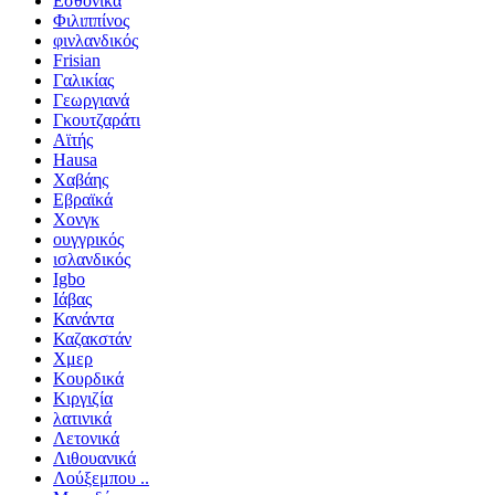
Εσθονικά
Φιλιππίνος
φινλανδικός
Frisian
Γαλικίας
Γεωργιανά
Γκουτζαράτι
Αϊτής
Hausa
Χαβάης
Εβραϊκά
Χονγκ
ουγγρικός
ισλανδικός
Igbo
Ιάβας
Κανάντα
Καζακστάν
Χμερ
Κουρδικά
Κιργιζία
λατινικά
Λετονικά
Λιθουανικά
Λούξεμπου ..