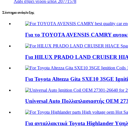
Λάδι σπρέι νερού μπολ 20771578
Σύστημα ανάφλεξης
Για το TOYOTA AVENSIS CAMRY αυτοκίνη
Για HILUX PRADO LAND CRUISER HIACE
Για Toyota Altezza Gita SXE10 3SGE Ignitio
Universal Auto Πολλαπλασιαστής OEM 2730
Για ανταλλακτικά Toyota Highlander Υψηλή