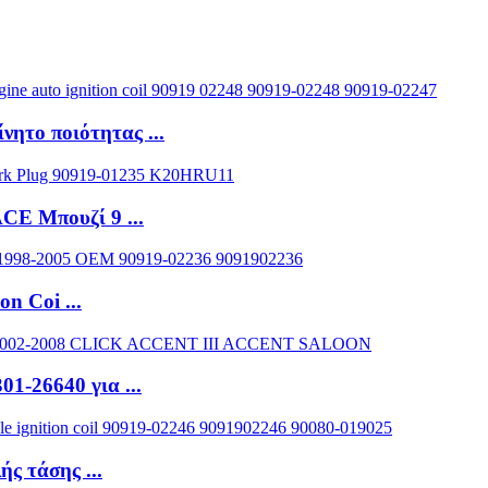
το ποιότητας ...
 Μπουζί 9 ...
n Coi ...
1-26640 για ...
ς τάσης ...