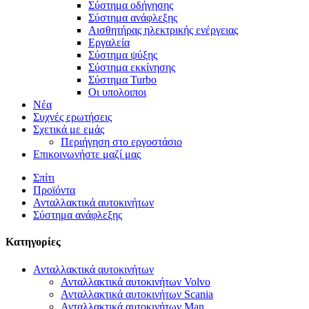
Σύστημα οδήγησης
Σύστημα ανάφλεξης
Αισθητήρας ηλεκτρικής ενέργειας
Εργαλεία
Σύστημα ψύξης
Σύστημα εκκίνησης
Σύστημα Turbo
Οι υπολοιποι
Νέα
Συχνές ερωτήσεις
Σχετικά με εμάς
Περιήγηση στο εργοστάσιο
Επικοινωνήστε μαζί μας
Σπίτι
Προϊόντα
Ανταλλακτικά αυτοκινήτων
Σύστημα ανάφλεξης
Κατηγορίες
Ανταλλακτικά αυτοκινήτων
Ανταλλακτικά αυτοκινήτων Volvo
Ανταλλακτικά αυτοκινήτων Scania
Ανταλλακτικά αυτοκινήτων Man