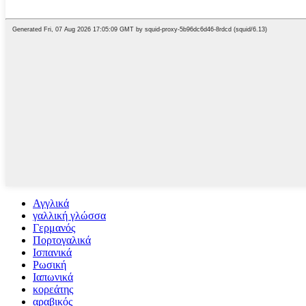
Αγγλικά
γαλλική γλώσσα
Γερμανός
Πορτογαλικά
Ισπανικά
Ρωσική
Ιαπωνικά
κορεάτης
αραβικός