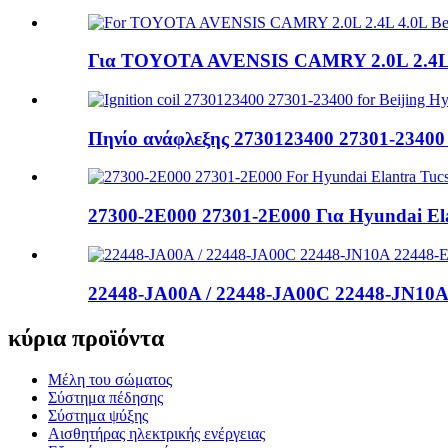
Για TOYOTA AVENSIS CAMRY 2.0L 2.4L 4
Πηνίο ανάφλεξης 2730123400 27301-23400 γι
27300-2E000 27301-2E000 Για Hyundai Elan
22448-JA00A / 22448-JA00C 22448-JN10A 
κύρια προϊόντα
Μέλη του σώματος
Σύστημα πέδησης
Σύστημα ψύξης
Αισθητήρας ηλεκτρικής ενέργειας