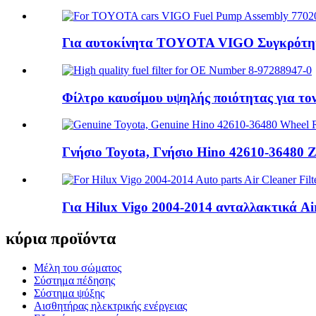
Για αυτοκίνητα TOYOTA VIGO Συγκρότημα 
Φίλτρο καυσίμου υψηλής ποιότητας για τον
Γνήσιο Toyota, Γνήσιο Hino 42610-36480 
Για Hilux Vigo 2004-2014 ανταλλακτικά Air
κύρια προϊόντα
Μέλη του σώματος
Σύστημα πέδησης
Σύστημα ψύξης
Αισθητήρας ηλεκτρικής ενέργειας