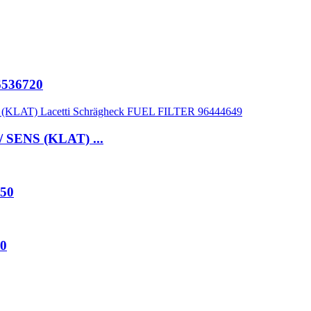
6536720
SENS (KLAT) ...
50
0