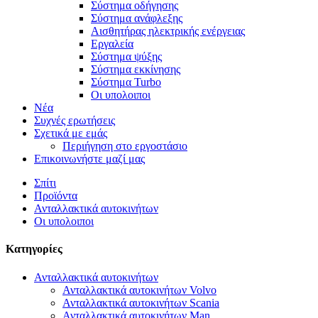
Σύστημα οδήγησης
Σύστημα ανάφλεξης
Αισθητήρας ηλεκτρικής ενέργειας
Εργαλεία
Σύστημα ψύξης
Σύστημα εκκίνησης
Σύστημα Turbo
Οι υπολοιποι
Νέα
Συχνές ερωτήσεις
Σχετικά με εμάς
Περιήγηση στο εργοστάσιο
Επικοινωνήστε μαζί μας
Σπίτι
Προϊόντα
Ανταλλακτικά αυτοκινήτων
Οι υπολοιποι
Κατηγορίες
Ανταλλακτικά αυτοκινήτων
Ανταλλακτικά αυτοκινήτων Volvo
Ανταλλακτικά αυτοκινήτων Scania
Ανταλλακτικά αυτοκινήτων Man