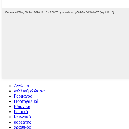
Αγγλικά
γαλλική γλώσσα
Γερμανός
Πορτογαλικά
Ισπανικά
Ρωσική
Ιαπωνικά
κορεάτης
αραβικός