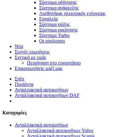
Σύστημα οδήγησης
Σύστημα ανάφλεξης
Αισθητήρας ηλεκτρικής ενέργειας
Εργαλεία
Σύστημα ψύξης
Σύστημα εκκίνησης
Σύστημα Turbo
Οι υπολοιποι
Νέα
Συχνές ερωτήσεις
Σχετικά με εμάς
Περιήγηση στο εργοστάσιο
Επικοινωνήστε μαζί μας
Σπίτι
Προϊόντα
Ανταλλακτικά αυτοκινήτων
Ανταλλακτικά αυτοκινήτων DAF
Κατηγορίες
Ανταλλακτικά αυτοκινήτων
Ανταλλακτικά αυτοκινήτων Volvo
Ανταλλακτικά αυτοκινήτων Scania