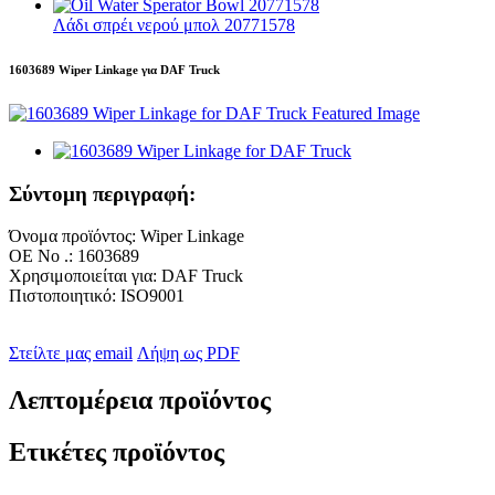
Λάδι σπρέι νερού μπολ 20771578
1603689 Wiper Linkage για DAF Truck
Σύντομη περιγραφή:
Όνομα προϊόντος: Wiper Linkage
ΟΕ Νο .: 1603689
Χρησιμοποιείται για: DAF Truck
Πιστοποιητικό: ISO9001
Στείλτε μας email
Λήψη ως PDF
Λεπτομέρεια προϊόντος
Ετικέτες προϊόντος