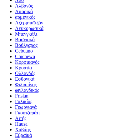
Λάο
Αλβανός
Αμαρικά
αρμενικός
Αζερμπαϊτζάν
Λευκορωσικά
Μπενγκάλι
Βοσνιακά
Βούλγαρος
Cebuano
Chichewa
Κορσικανός
Κροατία
Ολλανδός
Εσθονικά
Φιλιππίνος
φινλανδικός
Frisian
Γαλικίας
Γεωργιανά
Γκουτζαράτι
Αϊτής
Hausa
Χαβάης
Εβραϊκά