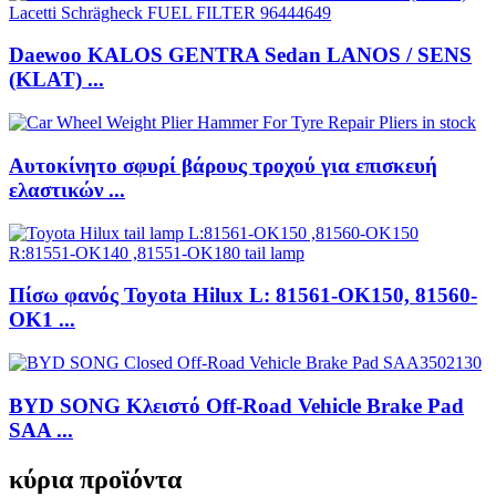
Daewoo KALOS GENTRA Sedan LANOS / SENS
(KLAT) ...
Αυτοκίνητο σφυρί βάρους τροχού για επισκευή
ελαστικών ...
Πίσω φανός Toyota Hilux L: 81561-OK150, 81560-
OK1 ...
BYD SONG Κλειστό Off-Road Vehicle Brake Pad
SAA ...
κύρια προϊόντα