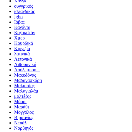
Χονγκ
ουγγρικός
ισλανδικός
Igbo
Ιάβας
Κανάντα
Καζακστάν
Χμερ
Κουρδικά
Κιργιζία
λατινικά
Λετονικά
Λιθουανικά
Λούξεμπου ..
Μακεδόνας
Μαδαγασκάρη
Μαλαισίας
Μαλαγιαλάμ
μαλτέζος
Μάορι
Μαράθι
Μογγόλος
Βιρμανίας
Νεπάλ
Νορβηγός