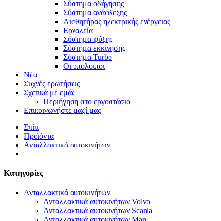
Σύστημα οδήγησης
Σύστημα ανάφλεξης
Αισθητήρας ηλεκτρικής ενέργειας
Εργαλεία
Σύστημα ψύξης
Σύστημα εκκίνησης
Σύστημα Turbo
Οι υπολοιποι
Νέα
Συχνές ερωτήσεις
Σχετικά με εμάς
Περιήγηση στο εργοστάσιο
Επικοινωνήστε μαζί μας
Σπίτι
Προϊόντα
Ανταλλακτικά αυτοκινήτων
Κατηγορίες
Ανταλλακτικά αυτοκινήτων
Ανταλλακτικά αυτοκινήτων Volvo
Ανταλλακτικά αυτοκινήτων Scania
Ανταλλακτικά αυτοκινήτων Man