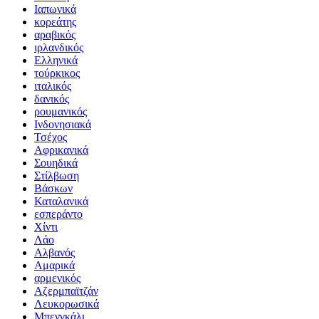
Ιαπωνικά
κορεάτης
αραβικός
ιρλανδικός
Ελληνικά
τούρκικος
ιταλικός
δανικός
ρουμανικός
Ινδονησιακά
Τσέχος
Αφρικανικά
Σουηδικά
Στίλβωση
Βάσκων
Καταλανικά
εσπεράντο
Χίντι
Λάο
Αλβανός
Αμαρικά
αρμενικός
Αζερμπαϊτζάν
Λευκορωσικά
Μπενγκάλι