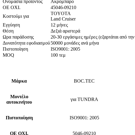
Ονομασία προϊόντος
Ακρόμπαρο
ΟΕ ΟΧΙ.
45046-09210
TOYOTA
Κοστούμι για
Land Cruiser
Εγγύηση
12 μήνες
Θέση
Δεξιά αριστερά
Ωρα παράδοσης
20-30 εργάσιμες ημέρες (εξαρτάται από τη
Δυνατότητα εφοδιασμού
50000 μονάδες ανά μήνα
Πιστοποίηση
ISO9001: 2005
MOQ
100 τεμ
Μάρκα
BOC.TEC
Μοντέλο
για TUNDRA
αυτοκινήτου
Πιστοποίηση
ISO9001: 2005
ΟΕ ΟΧΙ.
5046-09210