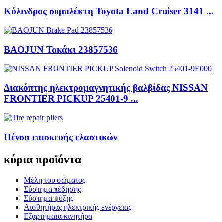
Κύλινδρος συμπλέκτη Toyota Land Cruiser 3141 ...
BAOJUN Τακάκι 23857536
Διακόπτης ηλεκτρομαγνητικής βαλβίδας NISSAN
FRONTIER PICKUP 25401-9 ...
Πένσα επισκευής ελαστικών
κύρια προϊόντα
Μέλη του σώματος
Σύστημα πέδησης
Σύστημα ψύξης
Αισθητήρας ηλεκτρικής ενέργειας
Εξαρτήματα κινητήρα