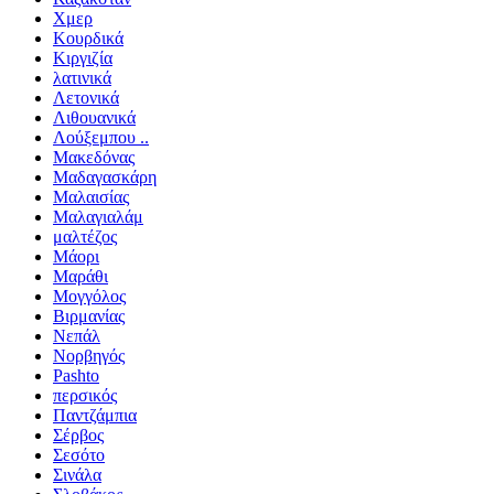
Χμερ
Κουρδικά
Κιργιζία
λατινικά
Λετονικά
Λιθουανικά
Λούξεμπου ..
Μακεδόνας
Μαδαγασκάρη
Μαλαισίας
Μαλαγιαλάμ
μαλτέζος
Μάορι
Μαράθι
Μογγόλος
Βιρμανίας
Νεπάλ
Νορβηγός
Pashto
περσικός
Παντζάμπια
Σέρβος
Σεσότο
Σινάλα