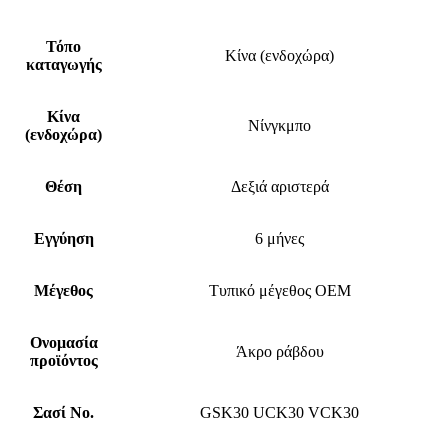
Τόπο
Κίνα (ενδοχώρα)
καταγωγής
Κίνα
Νίνγκμπο
(ενδοχώρα)
Θέση
Δεξιά αριστερά
Εγγύηση
6 μήνες
Μέγεθος
Τυπικό μέγεθος OEM
Ονομασία
Άκρο ράβδου
προϊόντος
Σασί No.
GSK30 UCK30 VCK30