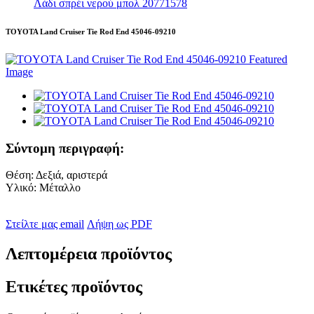
Λάδι σπρέι νερού μπολ 20771578
TOYOTA Land Cruiser Tie Rod End 45046-09210
Σύντομη περιγραφή:
Θέση: Δεξιά, αριστερά
Υλικό: Μέταλλο
Στείλτε μας email
Λήψη ως PDF
Λεπτομέρεια προϊόντος
Ετικέτες προϊόντος