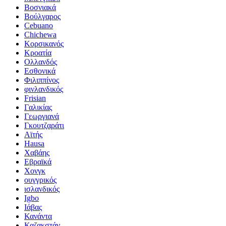
Βοσνιακά
Βούλγαρος
Cebuano
Chichewa
Κορσικανός
Κροατία
Ολλανδός
Εσθονικά
Φιλιππίνος
φινλανδικός
Frisian
Γαλικίας
Γεωργιανά
Γκουτζαράτι
Αϊτής
Hausa
Χαβάης
Εβραϊκά
Χονγκ
ουγγρικός
ισλανδικός
Igbo
Ιάβας
Κανάντα
Καζακστάν