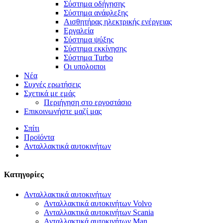
Σύστημα οδήγησης
Σύστημα ανάφλεξης
Αισθητήρας ηλεκτρικής ενέργειας
Εργαλεία
Σύστημα ψύξης
Σύστημα εκκίνησης
Σύστημα Turbo
Οι υπολοιποι
Νέα
Συχνές ερωτήσεις
Σχετικά με εμάς
Περιήγηση στο εργοστάσιο
Επικοινωνήστε μαζί μας
Σπίτι
Προϊόντα
Ανταλλακτικά αυτοκινήτων
Κατηγορίες
Ανταλλακτικά αυτοκινήτων
Ανταλλακτικά αυτοκινήτων Volvo
Ανταλλακτικά αυτοκινήτων Scania
Ανταλλακτικά αυτοκινήτων Man