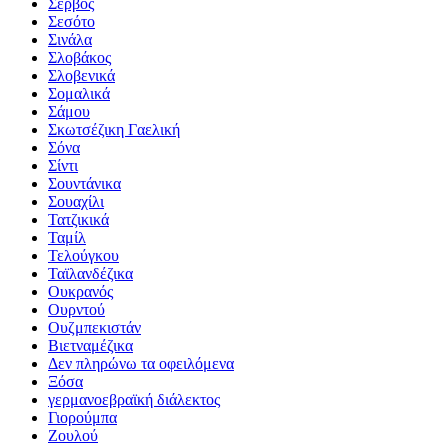
Σέρβος
Σεσότο
Σινάλα
Σλοβάκος
Σλοβενικά
Σομαλικά
Σάμου
Σκωτσέζικη Γαελική
Σόνα
Σίντι
Σουντάνικα
Σουαχίλι
Τατζικικά
Ταμίλ
Τελούγκου
Ταϊλανδέζικα
Ουκρανός
Ουρντού
Ουζμπεκιστάν
Βιετναμέζικα
Δεν πληρώνω τα οφειλόμενα
Ξόσα
γερμανοεβραϊκή διάλεκτος
Γιορούμπα
Ζουλού