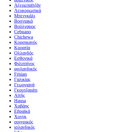
Αζερμπαϊτζάν
Λευκορωσικά
Μπενγκάλι
Βοσνιακά
Βούλγαρος
Cebuano
Chichewa
Κορσικανός
Κροατία
Ολλανδός
Εσθονικά
Φιλιππίνος
φινλανδικός
Frisian
Γαλικίας
Γεωργιανά
Γκουτζαράτι
Αϊτής
Hausa
Χαβάης
Εβραϊκά
Χονγκ
ουγγρικός
ισλανδικός