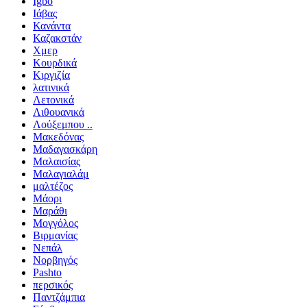
Igbo
Ιάβας
Κανάντα
Καζακστάν
Χμερ
Κουρδικά
Κιργιζία
λατινικά
Λετονικά
Λιθουανικά
Λούξεμπου ..
Μακεδόνας
Μαδαγασκάρη
Μαλαισίας
Μαλαγιαλάμ
μαλτέζος
Μάορι
Μαράθι
Μογγόλος
Βιρμανίας
Νεπάλ
Νορβηγός
Pashto
περσικός
Παντζάμπια