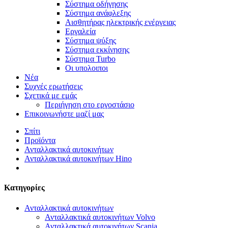
Σύστημα οδήγησης
Σύστημα ανάφλεξης
Αισθητήρας ηλεκτρικής ενέργειας
Εργαλεία
Σύστημα ψύξης
Σύστημα εκκίνησης
Σύστημα Turbo
Οι υπολοιποι
Νέα
Συχνές ερωτήσεις
Σχετικά με εμάς
Περιήγηση στο εργοστάσιο
Επικοινωνήστε μαζί μας
Σπίτι
Προϊόντα
Ανταλλακτικά αυτοκινήτων
Ανταλλακτικά αυτοκινήτων Hino
Κατηγορίες
Ανταλλακτικά αυτοκινήτων
Ανταλλακτικά αυτοκινήτων Volvo
Ανταλλακτικά αυτοκινήτων Scania