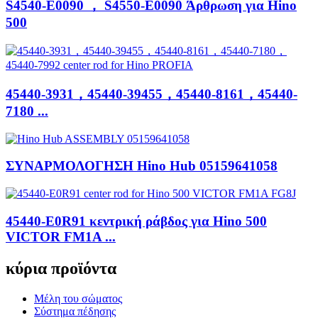
S4540-E0090 ， S4550-E0090 Άρθρωση για Hino
500
45440-3931，45440-39455，45440-8161，45440-
7180 ​​...
ΣΥΝΑΡΜΟΛΟΓΗΣΗ Hino Hub 05159641058
45440-E0R91 κεντρική ράβδος για Hino 500
VICTOR FM1A ...
κύρια προϊόντα
Μέλη του σώματος
Σύστημα πέδησης