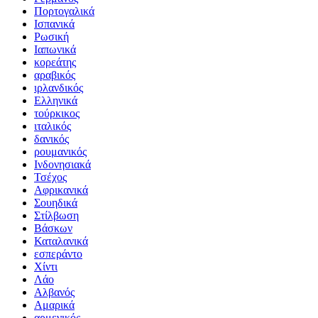
Πορτογαλικά
Ισπανικά
Ρωσική
Ιαπωνικά
κορεάτης
αραβικός
ιρλανδικός
Ελληνικά
τούρκικος
ιταλικός
δανικός
ρουμανικός
Ινδονησιακά
Τσέχος
Αφρικανικά
Σουηδικά
Στίλβωση
Βάσκων
Καταλανικά
εσπεράντο
Χίντι
Λάο
Αλβανός
Αμαρικά
αρμενικός