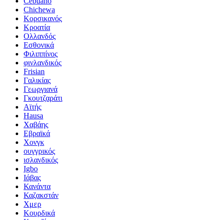
Cebuano
Chichewa
Κορσικανός
Κροατία
Ολλανδός
Εσθονικά
Φιλιππίνος
φινλανδικός
Frisian
Γαλικίας
Γεωργιανά
Γκουτζαράτι
Αϊτής
Hausa
Χαβάης
Εβραϊκά
Χονγκ
ουγγρικός
ισλανδικός
Igbo
Ιάβας
Κανάντα
Καζακστάν
Χμερ
Κουρδικά