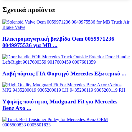
Σχετικά προϊόντα
Ηλεκτρομαγνητική βαλβίδα Oem 0059971236
0049975536 για MB ...
Λαβή πόρτας ΓΙΑ Φορτηγό Mercedes Εξωτερικό ...
Υψηλής ποιότητας Mudguard Fit για Mercedes
Benz Axo ...