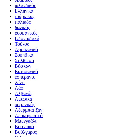
ιρλανδικός
Ελληνικά
τούρκικος
ιταλικός
δανικός
ρουμανικός
Ινδονησιακά
Τσέχος
Αφρικανικά
Σουηδικά
Στίλβωση
Βάσκων
Καταλανικά
εσπεράντο
Χίντι
Λάο
Αλβανός
Αμαρικά
αρμενικός
Αζερμπαϊτζάν
Λευκορωσικά
Μπενγκάλι
Βοσνιακά
Βούλγαρος