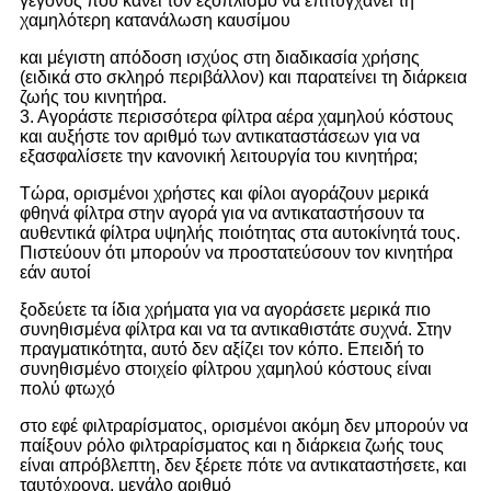
γεγονός που κάνει τον εξοπλισμό να επιτυγχάνει τη
χαμηλότερη κατανάλωση καυσίμου
και μέγιστη απόδοση ισχύος στη διαδικασία χρήσης
(ειδικά στο σκληρό περιβάλλον) και παρατείνει τη διάρκεια
ζωής του κινητήρα.
3. Αγοράστε περισσότερα φίλτρα αέρα χαμηλού κόστους
και αυξήστε τον αριθμό των αντικαταστάσεων για να
εξασφαλίσετε την κανονική λειτουργία του κινητήρα;
Τώρα, ορισμένοι χρήστες και φίλοι αγοράζουν μερικά
φθηνά φίλτρα στην αγορά για να αντικαταστήσουν τα
αυθεντικά φίλτρα υψηλής ποιότητας στα αυτοκίνητά τους.
Πιστεύουν ότι μπορούν να προστατεύσουν τον κινητήρα
εάν αυτοί
ξοδεύετε τα ίδια χρήματα για να αγοράσετε μερικά πιο
συνηθισμένα φίλτρα και να τα αντικαθιστάτε συχνά. Στην
πραγματικότητα, αυτό δεν αξίζει τον κόπο. Επειδή το
συνηθισμένο στοιχείο φίλτρου χαμηλού κόστους είναι
πολύ φτωχό
στο εφέ φιλτραρίσματος, ορισμένοι ακόμη δεν μπορούν να
παίξουν ρόλο φιλτραρίσματος και η διάρκεια ζωής τους
είναι απρόβλεπτη, δεν ξέρετε πότε να αντικαταστήσετε, και
ταυτόχρονα, μεγάλο αριθμό