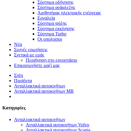
Σύστημα οδήγησης
Σύστημα ανάφλεξης
Αισθητήρας ηλεκτρικής ενέργειας
Εργαλεία
Σύστημα ψύξης
Σύστημα εκκίνησης
Σύστημα Turbo
Οι υπολοιποι
Νέα
Συχνές ερωτήσεις
Σχετικά με εμάς
Περιήγηση στο εργοστάσιο
Επικοινωνήστε μαζί μας
Σπίτι
Προϊόντα
Ανταλλακτικά αυτοκινήτων
Ανταλλακτικά αυτοκινήτων MB
Κατηγορίες
Ανταλλακτικά αυτοκινήτων
Ανταλλακτικά αυτοκινήτων Volvo
Ανταλλακτικά αυτοκινήτων Scania