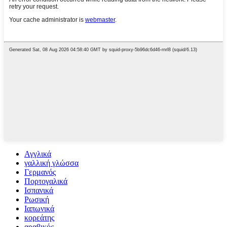
Αγγλικά
γαλλική γλώσσα
Γερμανός
Πορτογαλικά
Ισπανικά
Ρωσική
Ιαπωνικά
κορεάτης
αραβικός