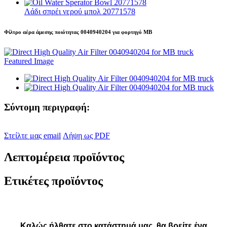
Λάδι σπρέι νερού μπολ 20771578
Φίλτρο αέρα άμεσης ποιότητας 0040940204 για φορτηγό MB
Σύντομη περιγραφή:
Στείλτε μας email
Λήψη ως PDF
Λεπτομέρεια προϊόντος
Ετικέτες προϊόντος
Καλώς ήλθατε στο κατάστημά μας, θα βρείτε ένα