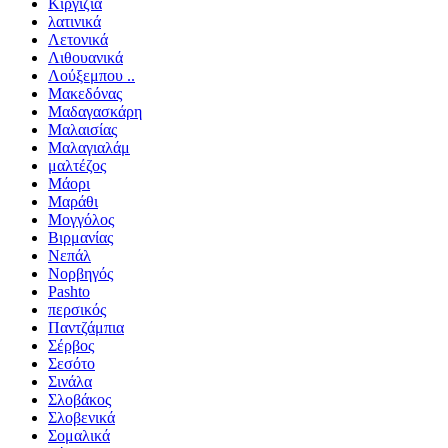
Κιργιζία
λατινικά
Λετονικά
Λιθουανικά
Λούξεμπου ..
Μακεδόνας
Μαδαγασκάρη
Μαλαισίας
Μαλαγιαλάμ
μαλτέζος
Μάορι
Μαράθι
Μογγόλος
Βιρμανίας
Νεπάλ
Νορβηγός
Pashto
περσικός
Παντζάμπια
Σέρβος
Σεσότο
Σινάλα
Σλοβάκος
Σλοβενικά
Σομαλικά