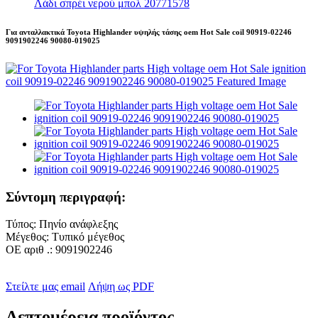
Λάδι σπρέι νερού μπολ 20771578
Για ανταλλακτικά Toyota Highlander υψηλής τάσης oem Hot Sale coil 90919-02246
9091902246 90080-019025
Σύντομη περιγραφή:
Τύπος: Πηνίο ανάφλεξης
Μέγεθος: Τυπικό μέγεθος
ΟΕ αριθ .: 9091902246
Στείλτε μας email
Λήψη ως PDF
Λεπτομέρεια προϊόντος