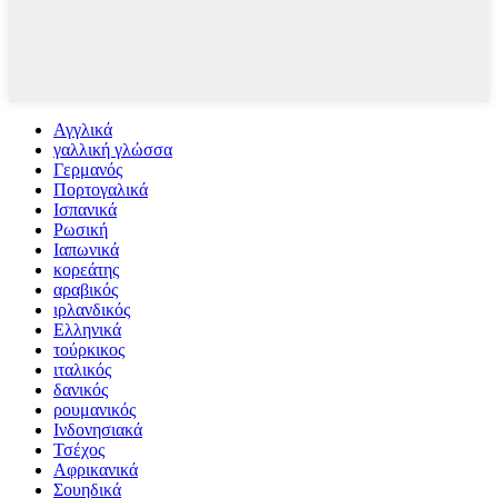
Αγγλικά
γαλλική γλώσσα
Γερμανός
Πορτογαλικά
Ισπανικά
Ρωσική
Ιαπωνικά
κορεάτης
αραβικός
ιρλανδικός
Ελληνικά
τούρκικος
ιταλικός
δανικός
ρουμανικός
Ινδονησιακά
Τσέχος
Αφρικανικά
Σουηδικά