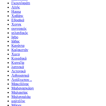
Γκουτζαράτι
Αϊτής
Hausa
Χαβάης
Εβραϊκά
Χονγκ
ουγγρικός
ισλανδικός
Igbo
Ιάβας
Κανάντα
Καζακστάν
Χμερ
Κουρδικά
Κιργιζία
λατινικά
Λετονικά
Λιθουανικά
Λούξεμπου ..
Μακεδόνας
Μαδαγασκάρη
Μαλαισίας
Μαλαγιαλάμ
μαλτέζος
Μάορι