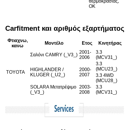
θερμοκρασίας,
ΟΚ
Carfitment και αριθμός εξαρτήματος
Φτιαχνω,
Μοντέλο
Ετος
Κινητήρας
κανω
2001-
3.3
Σαλόνι CAMRY (_V3_)
2006
(MCV31_)
3.3
(MCU23_)
HIGHLANDER /
2000-
TOYOTA
KLUGER (_U2_)
2007
3.3 4WD
(MCU28_)
SOLARA Μετατρέψιμο
2003-
3.3
(_V3_)
2008
(MCV31_)