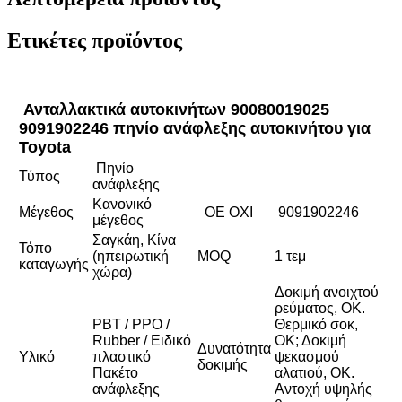
Ετικέτες προϊόντος
Ανταλλακτικά αυτοκινήτων 90080019025
9091902246 πηνίο ανάφλεξης αυτοκινήτου για
Toyota
Πηνίο
Τύπος
ανάφλεξης
Κανονικό
Μέγεθος
ΟΕ ΟΧΙ
9091902246
μέγεθος
Σαγκάη, Κίνα
Τόπο
(ηπειρωτική
MOQ
1 τεμ
καταγωγής
χώρα)
Δοκιμή ανοιχτού
ρεύματος, ΟΚ.
PBT / PPO /
Θερμικό σοκ,
Rubber / Ειδικό
ΟΚ; Δοκιμή
Δυνατότητα
Υλικό
πλαστικό
ψεκασμού
δοκιμής
Πακέτο
αλατιού, ΟΚ.
ανάφλεξης
Αντοχή υψηλής