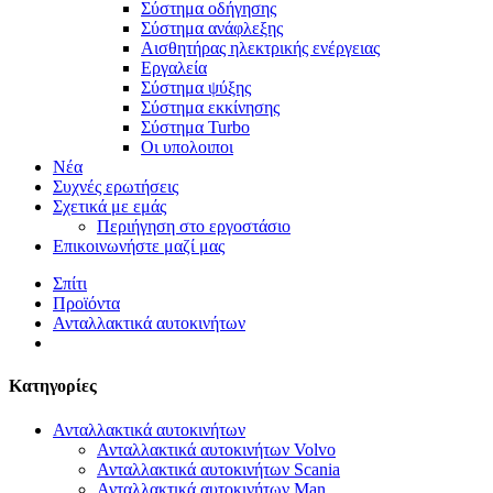
Σύστημα οδήγησης
Σύστημα ανάφλεξης
Αισθητήρας ηλεκτρικής ενέργειας
Εργαλεία
Σύστημα ψύξης
Σύστημα εκκίνησης
Σύστημα Turbo
Οι υπολοιποι
Νέα
Συχνές ερωτήσεις
Σχετικά με εμάς
Περιήγηση στο εργοστάσιο
Επικοινωνήστε μαζί μας
Σπίτι
Προϊόντα
Ανταλλακτικά αυτοκινήτων
Κατηγορίες
Ανταλλακτικά αυτοκινήτων
Ανταλλακτικά αυτοκινήτων Volvo
Ανταλλακτικά αυτοκινήτων Scania
Ανταλλακτικά αυτοκινήτων Man