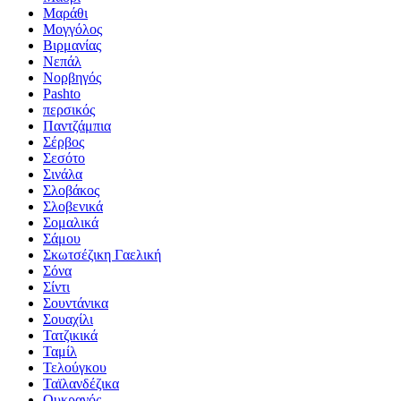
Μαράθι
Μογγόλος
Βιρμανίας
Νεπάλ
Νορβηγός
Pashto
περσικός
Παντζάμπια
Σέρβος
Σεσότο
Σινάλα
Σλοβάκος
Σλοβενικά
Σομαλικά
Σάμου
Σκωτσέζικη Γαελική
Σόνα
Σίντι
Σουντάνικα
Σουαχίλι
Τατζικικά
Ταμίλ
Τελούγκου
Ταϊλανδέζικα
Ουκρανός