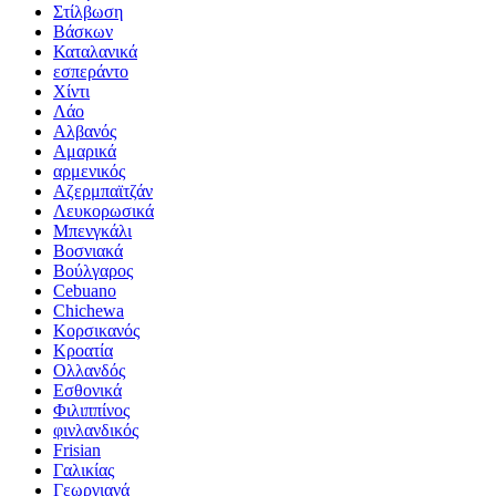
Στίλβωση
Βάσκων
Καταλανικά
εσπεράντο
Χίντι
Λάο
Αλβανός
Αμαρικά
αρμενικός
Αζερμπαϊτζάν
Λευκορωσικά
Μπενγκάλι
Βοσνιακά
Βούλγαρος
Cebuano
Chichewa
Κορσικανός
Κροατία
Ολλανδός
Εσθονικά
Φιλιππίνος
φινλανδικός
Frisian
Γαλικίας
Γεωργιανά