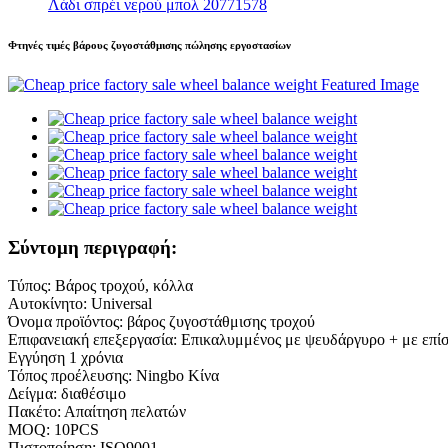
Λάδι σπρέι νερού μπολ 20771578
Φτηνές τιμές βάρους ζυγοστάθμισης πώλησης εργοστασίων
Σύντομη περιγραφή:
Τύπος: Βάρος τροχού, κόλλα
Αυτοκίνητο: Universal
Όνομα προϊόντος: βάρος ζυγοστάθμισης τροχού
Επιφανειακή επεξεργασία: Επικαλυμμένος με ψευδάργυρο + με επί
Εγγύηση 1 χρόνια
Τόπος προέλευσης: Ningbo Κίνα
Δείγμα: διαθέσιμο
Πακέτο: Απαίτηση πελατών
MOQ: 10PCS
Πιστοποίηση: ISO9001