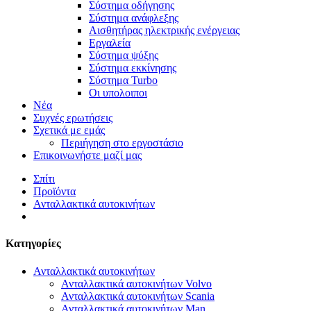
Σύστημα οδήγησης
Σύστημα ανάφλεξης
Αισθητήρας ηλεκτρικής ενέργειας
Εργαλεία
Σύστημα ψύξης
Σύστημα εκκίνησης
Σύστημα Turbo
Οι υπολοιποι
Νέα
Συχνές ερωτήσεις
Σχετικά με εμάς
Περιήγηση στο εργοστάσιο
Επικοινωνήστε μαζί μας
Σπίτι
Προϊόντα
Ανταλλακτικά αυτοκινήτων
Κατηγορίες
Ανταλλακτικά αυτοκινήτων
Ανταλλακτικά αυτοκινήτων Volvo
Ανταλλακτικά αυτοκινήτων Scania
Ανταλλακτικά αυτοκινήτων Man