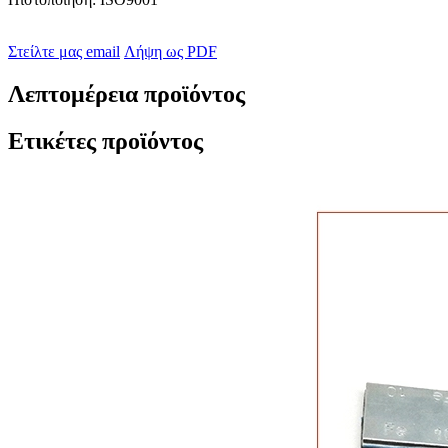
Στείλτε μας email
Λήψη ως PDF
Λεπτομέρεια προϊόντος
Ετικέτες προϊόντος